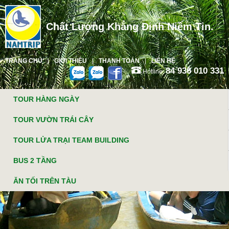
Chất Lượng Khẳng Định Niềm Tin.
TRANG CHỦ
GIỚI THIỆU
THANH TOÁN
LIÊN HỆ
84 936 010 331
Hotline:
TOUR HÀNG NGÀY
TOUR VƯỜN TRÁI CÂY
TOUR LỬA TRẠI TEAM BUILDING
BUS 2 TẦNG
ĂN TỐI TRÊN TÀU