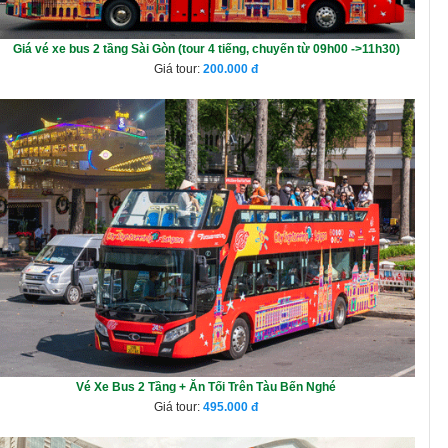
Giá vé xe bus 2 tầng Sài Gòn (tour 4 tiếng, chuyến từ 09h00 ->11h30)
Giá tour:
200.000
Vé Xe Bus 2 Tầng + Ăn Tối Trên Tàu Bến Nghé
Giá tour:
495.000