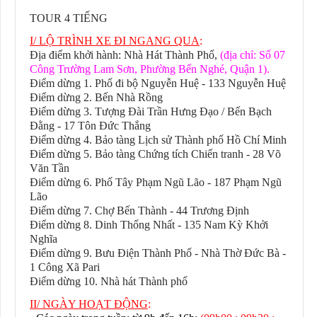
TOUR 4 TIẾNG
I/ LỘ TRÌNH XE ĐI NGANG QUA
:
Địa điểm khởi hành: Nhà Hát Thành Phố,
(địa chỉ: Số 07
Công Trường Lam Sơn, Phường Bến Nghé, Quận 1).
Điểm dừng 1. Phố đi bộ Nguyễn Huệ - 133 Nguyễn Huệ
Điểm dừng 2
. Bến Nhà Rồng
Điểm dừng 3
. Tượng Đài Trần Hưng Đạo / Bến Bạch
Đằng - 17 Tôn Đức Thắng
Điểm dừng 4
. Bảo tàng Lịch sử Thành phố Hồ Chí Minh
Điểm dừng 5
. Bảo tàng Chứng tích Chiến tranh - 28 Võ
Văn Tần
Điểm dừng 6
. Phố Tây Phạm Ngũ Lão - 187 Phạm Ngũ
Lão
Điểm dừng 7
. Chợ Bến Thành - 44 Trương Định
Điểm dừng 8
. Dinh Thống Nhất - 135 Nam Kỳ Khởi
Nghĩa
Điểm dừng 9
. Bưu Điện Thành Phố - Nhà Thờ Đức Bà -
1 Công Xã Pari
Điểm dừng 10
. Nhà hát Thành phố
II/ NGÀY HOẠT ĐỘNG
: