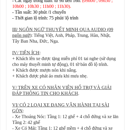
- Các ngày trong tuần
:
từ 9h đến 16h:
(09h00 ; 09h30 ;
10h00 ; 10h30 ; 11h00 ; 11h30).
- Tần suất: 30 phút /1 chuyến
- Thời gian lộ trình: 75 phút/ lộ trình
III/ NGÔN NGỮ THUYẾT MINH QUA AUDIO (09
ngôn ngữ)
: Tiếng Việt, Anh, Pháp, Trung, Hàn, Nhật,
Tây Ban Nha, Đức, Nga.
IV/ TIỆN ÍCH
:
+ Khách lên xe được tặng miễn phí 01 tai nghe (sử dụng
cho máy thuyết minh tự động), 01 tờ bản đồ lộ trình.
+ Khách được mượn nón khi nắng.
+ Khách được phát áo mưa khi mưa nhẹ.
V/ TRÊN XE CÓ NHÂN VIÊN HỔ TRỢ VÀ GIẢI
ĐÁP THÔNG TIN CHO KHÁCH
.
VI/ CÓ 2 LOẠI XE ĐANG VẬN HÀNH TẠI SÀI
GÒN
:
- Xe Thoáng Nóc: Tầng 1: 12 ghế + 4 chỗ đứng và xe lăn
Tầng 2: 42 ghế
- Xe Có Mái: Tầng 1: 12 ghế mềm + 4 chỗ đứng và xe