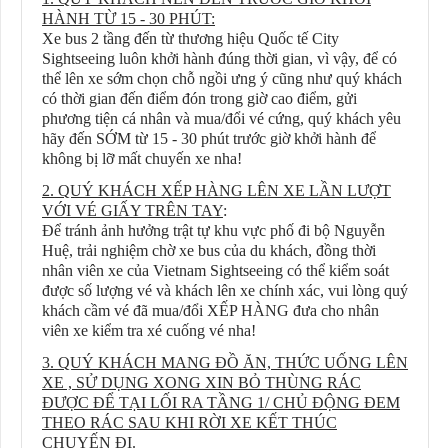
HÀNH TỪ 15 - 30 PHÚT:
Xe bus 2 tầng đến từ thương hiệu Quốc tế City
Sightseeing luôn khởi hành đúng thời gian, vì vậy, để có
thể lên xe sớm chọn chỗ ngồi ưng ý cũng như quý khách
có thời gian đến điểm đón trong giờ cao điểm, gửi
phương tiện cá nhân và mua/đổi vé cứng, quý khách yêu
hãy đến SỚM từ 15 - 30 phút trước giờ khởi hành để
không bị lỡ mất chuyến xe nha!
2. QUÝ KHÁCH XẾP HÀNG LÊN XE LẦN LƯỢT
VỚI VÉ GIẤY TRÊN TAY
:
Để tránh ảnh hưởng trật tự khu vực phố đi bộ Nguyễn
Huệ, trải nghiệm chờ xe bus của du khách, đồng thời
nhân viên xe của Vietnam Sightseeing có thể kiểm soát
được số lượng vé và khách lên xe chính xác, vui lòng quý
khách cầm vé đã mua/đổi XẾP HÀNG đưa cho nhân
viên xe kiểm tra xé cuống vé nha!
3. QUÝ KHÁCH MANG ĐỒ ĂN, THỨC UỐNG LÊN
XE , SỬ DỤNG XONG XIN BỎ THÙNG RÁC
ĐƯỢC ĐỂ TẠI LỐI RA TẦNG 1/ CHỦ ĐỘNG ĐEM
THEO RÁC SAU KHI RỜI XE KẾT THÚC
CHUYẾN ĐI.