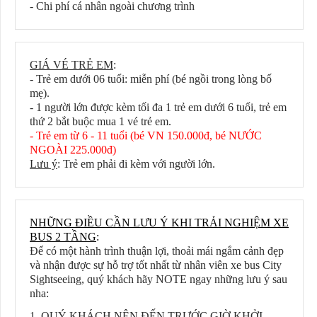
- Chi phí cá nhân ngoài chương trình
GIÁ VÉ TRẺ EM
:
- Trẻ em dưới 06 tuổi: miễn phí (bé ngồi trong lòng bố
mẹ).
- 1 người lớn được kèm tối đa 1 trẻ em dưới 6 tuổi, trẻ em
thứ 2 bắt buộc mua 1 vé trẻ em.
- Trẻ em từ 6 - 11 tuổi (bé VN 150.000đ, bé NƯỚC
NGOÀI 225.000đ)
Lưu ý
: Trẻ em phải đi kèm với người lớn.
NHỮNG ĐIỀU CẦN LƯU Ý KHI TRẢI NGHIỆM XE
BUS 2 TẦNG
:
Để có một hành trình thuận lợi, thoải mái ngắm cảnh đẹp
và nhận được sự hỗ trợ tốt nhất từ nhân viên xe bus City
Sightseeing, quý khách hãy NOTE ngay những lưu ý sau
nha:
1. QUÝ KHÁCH NÊN ĐẾN TRƯỚC GIỜ KHỞI