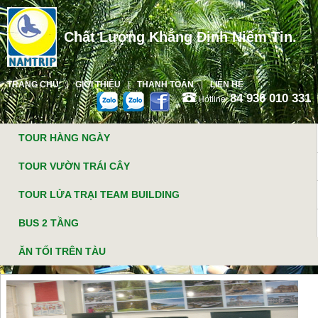
Chất Lượng Khẳng Định Niềm Tin.
TRANG CHỦ
GIỚI THIỆU
THANH TOÁN
LIÊN HỆ
84 936 010 331
Hotline:
TOUR HÀNG NGÀY
TOUR VƯỜN TRÁI CÂY
TOUR LỬA TRẠI TEAM BUILDING
BUS 2 TẦNG
ĂN TỐI TRÊN TÀU